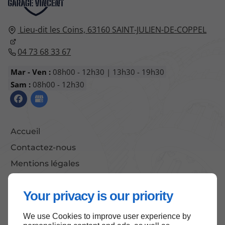
Lieu-dit les Coins,
63160
SAINT-JULIEN-DE-COPPEL
04 73 68 33 67
Mar - Ven :
08h00 - 12h30 | 13h30 - 19h30
Sam :
08h00 - 12h30
Accueil
Contactez-nous
Mentions légales
Plan du site
Your privacy is our priority
We use Cookies to improve user experience by
Haut de page